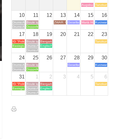
Augsburger Hohes Friedensfest
Tanzkurs
10
11
12
13
14
15
16
Drums-Alive Training
Boule spielen
ZWAR: Römergrab in Köln Weiden
Gesellschaftsspieleabend
Mariä Himmelfahrt
Kurzwanderung in Wiescheid ca
Drums-Alive Training
Doppelkopf spielen (im Gasthof Löhdorf)
17
18
19
20
21
22
23
IG "Politik"
Boule spielen
Biergartentreff mit wechselndem Ort
Tanzkurs
Basisgruppentreffen
Drums-Alive Training
Englisch-Gruppe (Konversation in englischer Sprache)
Drums-Alive Training
24
25
26
27
28
29
30
Drums-Alive Training
Boule spielen
Gesellschaftsspieleabend
Kurzwanderung in Wiescheid ca
Drums-Alive Training
Doppelkopf spielen (im Gasthof Löhdorf)
31
1
2
3
4
5
6
IG "Politik"
Boule spielen
Biergartentreff mit wechselndem Ort
Tanzkurs
Basisgruppentreffen
Drums-Alive Training
Englisch-Gruppe (Konversation in englischer Sprache)
Drums-Alive Training