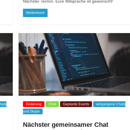
Nächster Termin, Eure Mitsprache ist gewünscht!
Weiterlesen
hats
Änderung
Chat
Geplante Events
vergangene Chats
und Skype
Nächster gemeinsamer Chat