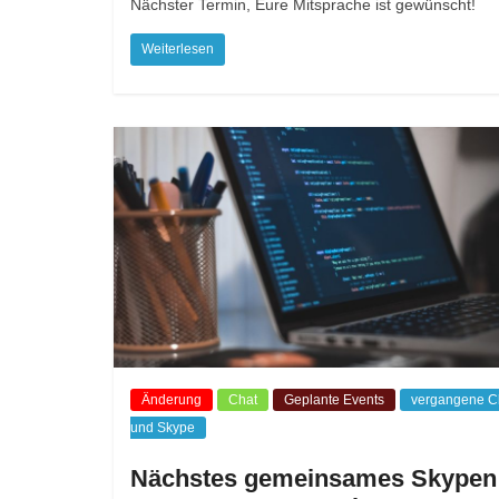
Nächster Termin, Eure Mitsprache ist gewünscht!
Weiterlesen
Änderung
Chat
Geplante Events
vergangene C
und Skype
Nächstes gemeinsames Skypen